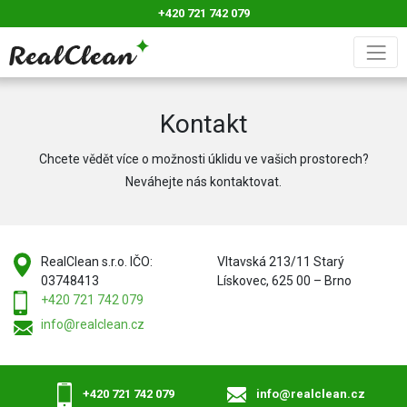
+420 721 742 079
Kontakt
Chcete vědět více o možnosti úklidu ve vašich prostorech?
Neváhejte nás kontaktovat.
RealClean s.r.o. IČO:
Vltavská 213/11 Starý
03748413
Lískovec, 625 00 – Brno
+420 721 742 079
info@realclean.cz
+420 721 742 079
info@realclean.cz